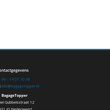
ontactgegevens
06 - 14 31 10 38
info@bagagetopper.nl
BagageTopper
iel Gubbelsstraat 12
031 JG Nederweert